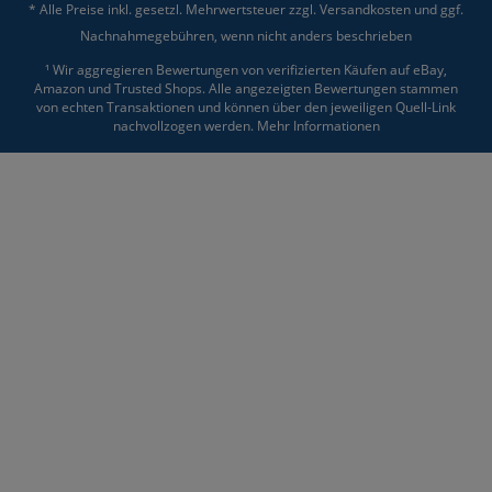
* Alle Preise inkl. gesetzl. Mehrwertsteuer zzgl.
Versandkosten
und ggf.
Nachnahmegebühren, wenn nicht anders beschrieben
¹ Wir aggregieren Bewertungen von verifizierten Käufen auf eBay,
Amazon und Trusted Shops. Alle angezeigten Bewertungen stammen
von echten Transaktionen und können über den jeweiligen Quell-Link
nachvollzogen werden.
Mehr Informationen