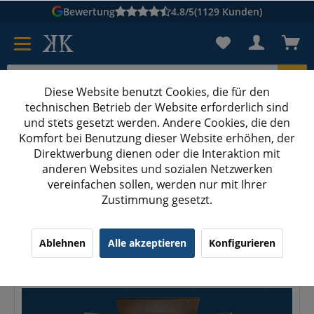
Bewertung
4.8/5
(1129 Kunden)
Diese Website benutzt Cookies, die für den
technischen Betrieb der Website erforderlich sind
Karton suchen
und stets gesetzt werden. Andere Cookies, die den
Komfort bei Benutzung dieser Website erhöhen, der
Kartons bedrucken
Kartons nach Maß
Direktwerbung dienen oder die Interaktion mit
anderen Websites und sozialen Netzwerken
Flüssigkeiten sicher verschicken: 3 Schichten + 6 cm Polster
vereinfachen sollen, werden nur mit Ihrer
Zustimmung gesetzt.
Flüssigkeiten sicher verschicken: 3 Schichten
+ 6 cm Polster
Ablehnen
Alle akzeptieren
Konfigurieren
27.06.26 12:20
0 Kommentare