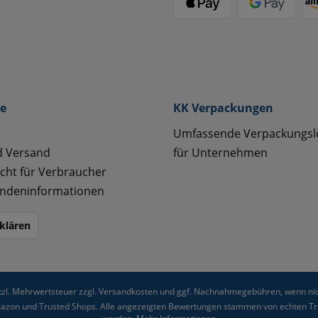
ce
KK Verpackungen
Umfassende Verpackungs
d Versand
für Unternehmen
cht für Verbraucher
ndeninformationen
klären
etzl. Mehrwertsteuer zzgl.
Versandkosten
und ggf. Nachnahmegebühren, wenn nic
Amazon und Trusted Shops. Alle angezeigten Bewertungen stammen von echten Tra