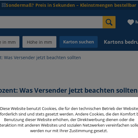
Sondermaß? Preis in Sekunden – Kleinstmengen bestellbar
M
Kartons bedr
Karton suchen
t: Was Versender jetzt beachten sollten
ozent: Was Versender jetzt beachten sollten
Diese Website benutzt Cookies, die für den technischen Betrieb der Website
forderlich sind und stets gesetzt werden. Andere Cookies, die den Komfort 
 den Energiezuschlag werfen: Er ist
Benutzung dieser Website erhöhen, der Direktwerbung dienen oder die
zu Jahresbeginn auf zuletzt fast 30
teraktion mit anderen Websites und sozialen Netzwerken vereinfachen soll
werden nur mit Ihrer Zustimmung gesetzt.