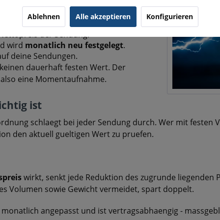
Ablehnen
Alle akzeptieren
Konfigurieren
Nettopreis der Sendung.
d wird
monatlich neu festgelegt
.
 auf deine Sendungen.
s keinen dauerhaft festen Wert. Der
st also eine Momentaufnahme.
chtig ist
rdnung schlaegt bei jeder Sendung durch. Wer mit festen V
ation den aktuell gueltigen Wert zu pruefen.
spreis
wirkt, senkt jede Reduktion des zugrunde liegenden P
s Volumen sowie Gewicht vermeidet, spart doppelt.
d monatlich angepasst und ist vertragsabhaengig - massgebl