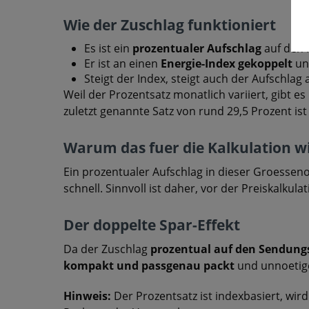
Wie der Zuschlag funktioniert
Es ist ein
prozentualer Aufschlag
auf den 
Er ist an einen
Energie-Index gekoppelt
un
Steigt der Index, steigt auch der Aufschlag
Weil der Prozentsatz monatlich variiert, gibt e
zuletzt genannte Satz von rund 29,5 Prozent i
Warum das fuer die Kalkulation wi
Ein prozentualer Aufschlag in dieser Groesseno
schnell. Sinnvoll ist daher, vor der Preiskalkul
Der doppelte Spar-Effekt
Da der Zuschlag
prozentual auf den Sendung
kompakt und passgenau packt
und unnoetige
Hinweis:
Der Prozentsatz ist indexbasiert, wir