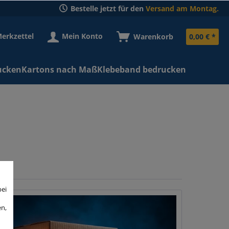
Bestelle jetzt für den
Versand am Montag.
erkzettel
Mein Konto
Warenkorb
0,00 € *
ucken
Kartons nach Maß
Klebeband bedrucken
bei
en,