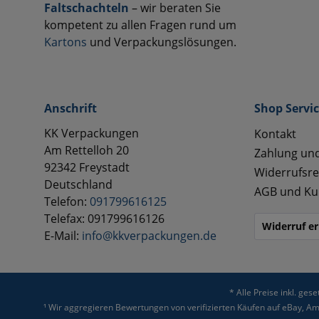
Faltschachteln
– wir beraten Sie
kompetent zu allen Fragen rund um
Kartons
und Verpackungslösungen.
Anschrift
Shop Servi
KK Verpackungen
Kontakt
Am Rettelloh 20
Zahlung un
92342 Freystadt
Widerrufsre
Deutschland
AGB und Ku
Telefon:
091799616125
Telefax: 091799616126
Widerruf er
E-Mail:
info@kkverpackungen.de
* Alle Preise inkl. ges
¹ Wir aggregieren Bewertungen von verifizierten Käufen auf eBay, 