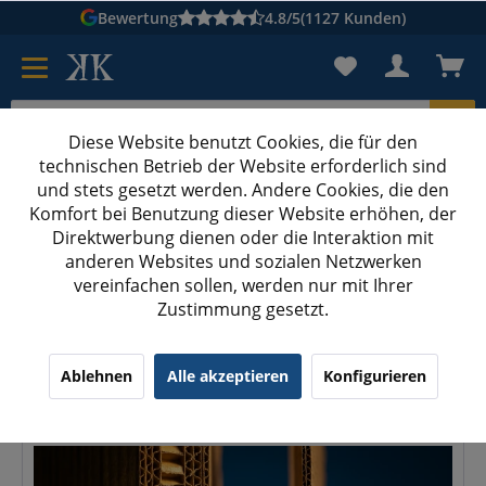
Bewertung
4.8/5
(1127 Kunden)
Diese Website benutzt Cookies, die für den
technischen Betrieb der Website erforderlich sind
Karton suchen
und stets gesetzt werden. Andere Cookies, die den
Komfort bei Benutzung dieser Website erhöhen, der
Kartons bedrucken
Kartons nach Maß
Direktwerbung dienen oder die Interaktion mit
anderen Websites und sozialen Netzwerken
Grammatur: warum das Papiergewicht über die Festigkeit e
vereinfachen sollen, werden nur mit Ihrer
Zustimmung gesetzt.
Grammatur: warum das Papiergewicht über
die Festigkeit entscheidet
Ablehnen
Alle akzeptieren
Konfigurieren
01.07.26 01:47
0 Kommentare