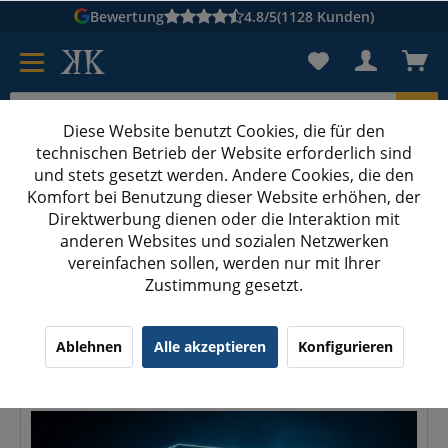
Bewertung
4.8/5
(1128 Kunden)
Diese Website benutzt Cookies, die für den
technischen Betrieb der Website erforderlich sind
Karton suchen
und stets gesetzt werden. Andere Cookies, die den
Komfort bei Benutzung dieser Website erhöhen, der
Kartons bedrucken
Kartons nach Maß
Direktwerbung dienen oder die Interaktion mit
anderen Websites und sozialen Netzwerken
Innenmaß oder Außenmaß? Warum dein Produkt nicht in de
vereinfachen sollen, werden nur mit Ihrer
Zustimmung gesetzt.
Innenmaß oder Außenmaß? Warum dein
Produkt nicht in den Karton passt
Ablehnen
Alle akzeptieren
Konfigurieren
30.06.26 21:22
0 Kommentare