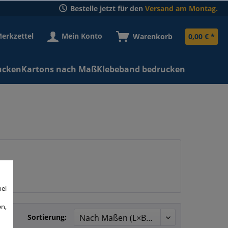
Bestelle jetzt für den
Versand am Montag.
erkzettel
Mein Konto
Warenkorb
0,00 € *
ucken
Kartons nach Maß
Klebeband bedrucken
bei
en,
Sortierung: