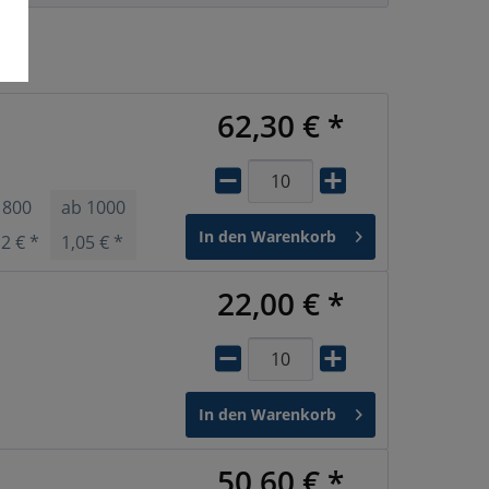
62,30 € *
b
800
ab
1000
ab
1600
ab
2310
ab
4620
In den
Warenkorb
12 € *
1,05 € *
0,98 € *
0,97 € *
0,95 € *
22,00 € *
In den
Warenkorb
50,60 € *