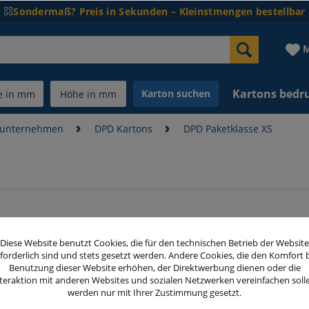
Sondermaß? Preis in Sekunden – Kleinstmengen bestellbar
M
Kartons bedr
Karton suchen
dunternehmen
DPD Kartons
DPD Paketklasse XS
Diese Website benutzt Cookies, die für den technischen Betrieb der Website
forderlich sind und stets gesetzt werden. Andere Cookies, die den Komfort 
Benutzung dieser Website erhöhen, der Direktwerbung dienen oder die
teraktion mit anderen Websites und sozialen Netzwerken vereinfachen soll
werden nur mit Ihrer Zustimmung gesetzt.