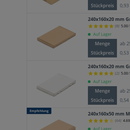
Stückpreis
0,93
240x160x20 mm Gr
(8)
5.00
/
¹
Auf Lager
Menge
ab
2
Stückpreis
0,53
240x160x20 mm Gr
(2)
5.00
/
¹
Auf Lager
Menge
ab
2
Stückpreis
0,54
Empfehlung
240x160x50 mm Ma
(64)
4.6
¹
Auf Lager