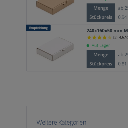
Menge
ab
2
Stückpreis
0,94
Empfehlung
240x160x50 mm Ma
(3)
4.67
/
¹
Auf Lager
Menge
ab
2
Stückpreis
0,81
Weitere Kategorien