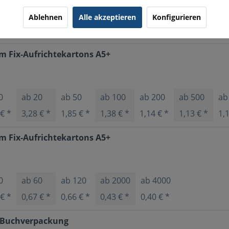
Ablehnen
Alle akzeptieren
Konfigurieren
Vorherige Artikel laden
m Fix-Aufrichtekartons A5+
0
ab
20
ab
50
ab
100
ab
200
ab
500
a
 € *
3,28 € *
1,85 € *
1,38 € *
1,14 € *
1,13 € *
1,
m Fix-Aufrichtekartons A5+
0
ab
60
ab
120
ab
2000
ab
4000
 € *
0,67 € *
0,66 € *
0,43 € *
0,40 € *
 Buchverpackung