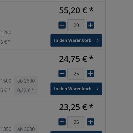
55,20 € *
b
1280
In den
Warenkorb
06 € *
24,75 € *
b
1600
ab
2600
ab
10400
ab
15600
In den
Warenkorb
26 € *
0,22 € *
0,19 € *
0,17 € *
23,25 € *
b
1350
ab
3000
ab
6000
ab
12000