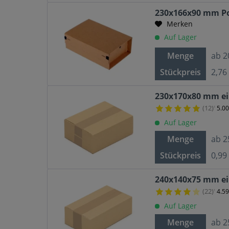
230x166x90 mm Po
Merken
Auf Lager
Menge
ab
2
Stückpreis
2,76
230x170x80 mm ei
(12)
5.0
¹
Auf Lager
Menge
ab
2
Stückpreis
0,99
240x140x75 mm ei
(22)
4.5
¹
Auf Lager
Menge
ab
2