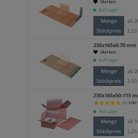
Merken
Auf Lager
Menge
ab
2
Stückpreis
2,53
230x165x0-70 mm
Merken
Auf Lager
Menge
ab
2
Stückpreis
2,50
230x165x50-115 m
(2)
5.00
/
¹
Auf Lager
Menge
ab
1
Stückpreis
2,25