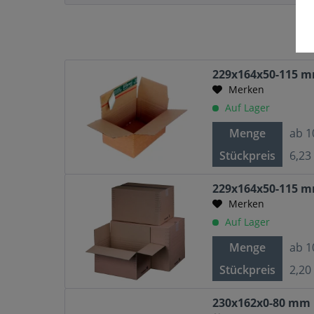
229x164x50-115 m
Merken
Auf Lager
Menge
ab
1
Stückpreis
6,23
229x164x50-115 m
Merken
Auf Lager
Menge
ab
1
Stückpreis
2,20
230x162x0-80 mm