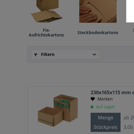
Fix-
Steckbodenkartons
Aufrichtekartons
Filtern
230x165x115 mm e
Merken
Auf Lager
Menge
ab
2
Stückpreis
3,00