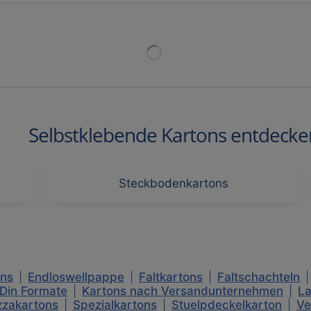
Selbstklebende Kartons entdecke
Steckbodenkartons
ons
|
Endloswellpappe
|
Faltkartons
|
Faltschachteln
|
 Din Formate
|
Kartons nach Versandunternehmen
|
La
zzakartons
|
Spezialkartons
|
Stuelpdeckelkarton
|
Ve