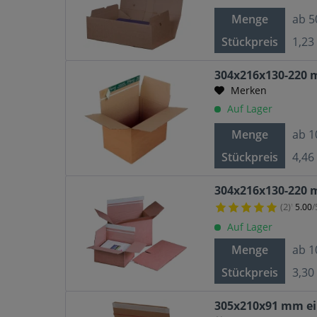
Menge
ab
5
Stückpreis
1,23
304x216x130-220 
Merken
Auf Lager
Menge
ab
1
Stückpreis
4,46
304x216x130-220 
(2)
5.00
/
¹
Auf Lager
Menge
ab
1
Stückpreis
3,30
305x210x91 mm ein