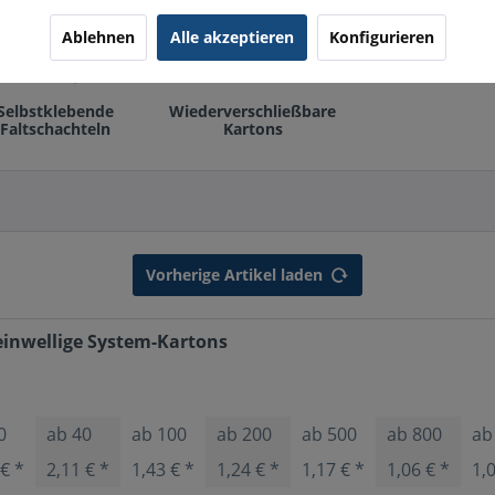
Ablehnen
Alle akzeptieren
Konfigurieren
Selbstklebende
Wiederverschließbare
Faltschachteln
Kartons
Vorherige Artikel laden
inwellige System-Kartons
0
ab
40
ab
100
ab
200
ab
500
ab
800
a
 € *
2,11 € *
1,43 € *
1,24 € *
1,17 € *
1,06 € *
1,