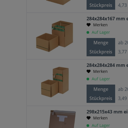
Stückpreis
4,73
284x284x167 mm e
Merken
Auf Lager
Menge
ab
2
Stückpreis
3,77
284x284x284 mm e
Merken
Auf Lager
Menge
ab
2
Stückpreis
3,49
298x215x43 mm ei
Merken
Auf Lager