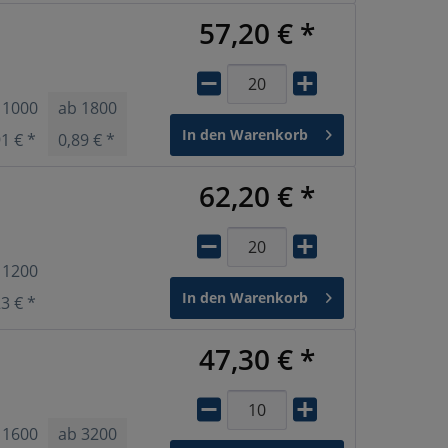
57,20 € *
b
1000
ab
1800
ab
3600
In den
Warenkorb
91 € *
0,89 € *
0,88 € *
62,20 € *
b
1200
In den
Warenkorb
23 € *
47,30 € *
b
1600
ab
3200