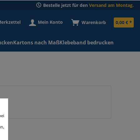
Bestelle jetzt für den
Versand am Montag.
erkzettel
Mein Konto
Warenkorb
0,00 € *
ucken
Kartons nach Maß
Klebeband bedrucken
bei
en,