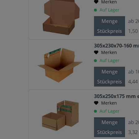
Merken
Auf Lager
Menge
ab
2
Stückpreis
1,50
305x230x70-160 m
Merken
Auf Lager
Menge
ab
1
Stückpreis
4,44
305x250x175 mm e
Merken
Auf Lager
Menge
ab
2
Stückpreis
3,32