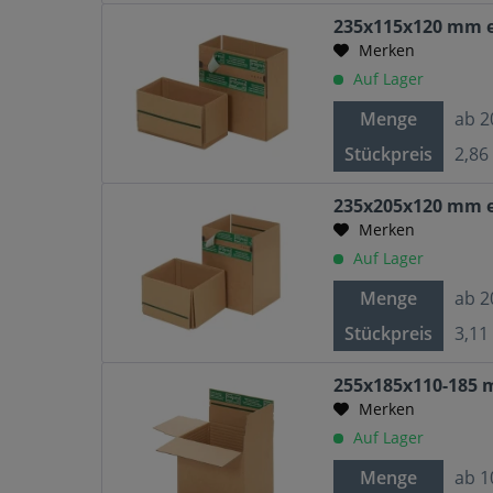
235x115x120 mm e
Merken
Auf Lager
Menge
ab
2
Stückpreis
2,86
235x205x120 mm e
Merken
Auf Lager
Menge
ab
2
Stückpreis
3,11
255x185x110-185 
Merken
Auf Lager
Menge
ab
1