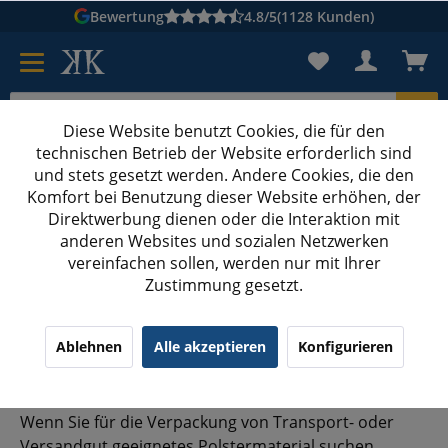
Bewertung
4.8/5
(1128 Kunden)
Diese Website benutzt Cookies, die für den
technischen Betrieb der Website erforderlich sind
Karton suchen
und stets gesetzt werden. Andere Cookies, die den
Komfort bei Benutzung dieser Website erhöhen, der
Kartons bedrucken
Kartons nach Maß
Direktwerbung dienen oder die Interaktion mit
anderen Websites und sozialen Netzwerken
Luftpolsterfolie kaufen
vereinfachen sollen, werden nur mit Ihrer
Zustimmung gesetzt.
Noppenfolie in 50 my Qualität,
1 Meter Höhe und 100
Ablehnen
Alle akzeptieren
Konfigurieren
Laufmeter günstig erwerben
Wenn Sie für die Verpackung von Transport- oder
Versandgut geeignetes Polstermaterial suchen,