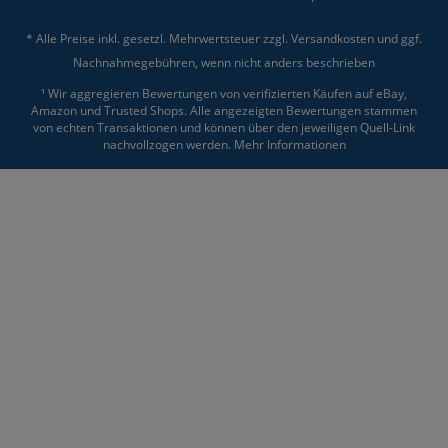
* Alle Preise inkl. gesetzl. Mehrwertsteuer zzgl.
Versandkosten
und ggf.
Nachnahmegebühren, wenn nicht anders beschrieben
¹ Wir aggregieren Bewertungen von verifizierten Käufen auf eBay,
Amazon und Trusted Shops. Alle angezeigten Bewertungen stammen
von echten Transaktionen und können über den jeweiligen Quell-Link
nachvollzogen werden.
Mehr Informationen