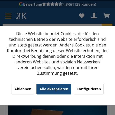
Bewertung
4.8/5
(1128 Kunden)
Diese Website benutzt Cookies, die für den
technischen Betrieb der Website erforderlich sind
Karton suchen
und stets gesetzt werden. Andere Cookies, die den
Komfort bei Benutzung dieser Website erhöhen, der
Kartons bedrucken
Kartons nach Maß
Direktwerbung dienen oder die Interaktion mit
anderen Websites und sozialen Netzwerken
Maßanfertigung: wann sich der Sonderkarton wirklich lohnt
vereinfachen sollen, werden nur mit Ihrer
Zustimmung gesetzt.
Maßanfertigung: wann sich der
Sonderkarton wirklich lohnt
Ablehnen
Alle akzeptieren
Konfigurieren
01.07.26 00:36
0 Kommentare