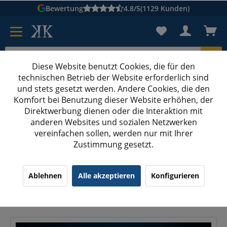
Bewertung
4.8/5
(1129 Kunden)
Diese Website benutzt Cookies, die für den
technischen Betrieb der Website erforderlich sind
Karton suchen
und stets gesetzt werden. Andere Cookies, die den
Komfort bei Benutzung dieser Website erhöhen, der
Kartons bedrucken
Kartons nach Maß
Direktwerbung dienen oder die Interaktion mit
anderen Websites und sozialen Netzwerken
Parfüm & Nagellack verschicken: So funktioniert der Versan
vereinfachen sollen, werden nur mit Ihrer
Zustimmung gesetzt.
Parfüm & Nagellack verschicken: So
funktioniert der Versand als begrenzte
Ablehnen
Alle akzeptieren
Konfigurieren
Menge (LQ)
22.06.26 23:27
0 Kommentare