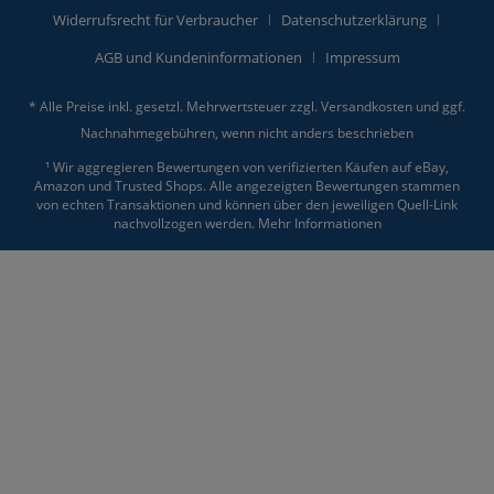
Widerrufsrecht für Verbraucher
Datenschutzerklärung
AGB und Kundeninformationen
Impressum
* Alle Preise inkl. gesetzl. Mehrwertsteuer zzgl.
Versandkosten
und ggf.
Nachnahmegebühren, wenn nicht anders beschrieben
¹ Wir aggregieren Bewertungen von verifizierten Käufen auf eBay,
Amazon und Trusted Shops. Alle angezeigten Bewertungen stammen
von echten Transaktionen und können über den jeweiligen Quell-Link
nachvollzogen werden.
Mehr Informationen