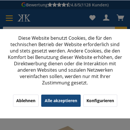
Bewertung
4.8/5
(1128 Kunden)
Diese Website benutzt Cookies, die für den
technischen Betrieb der Website erforderlich sind
Karton suchen
und stets gesetzt werden. Andere Cookies, die den
Komfort bei Benutzung dieser Website erhöhen, der
Kartons bedrucken
Kartons nach Maß
Direktwerbung dienen oder die Interaktion mit
anderen Websites und sozialen Netzwerken
Polstermaterial
vereinfachen sollen, werden nur mit Ihrer
Zustimmung gesetzt.
Schrenzpapier 50 x 75 cm 120 g/m²
¹
(9)
4.22/5.00
Ablehnen
Alle akzeptieren
Konfigurieren