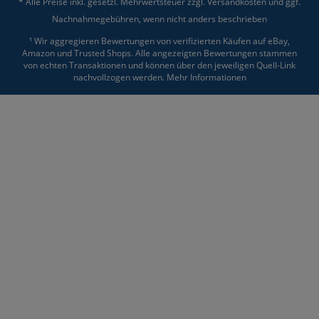
* Alle Preise inkl. gesetzl. Mehrwertsteuer zzgl.
Versandkosten
und ggf.
Nachnahmegebühren, wenn nicht anders beschrieben
¹ Wir aggregieren Bewertungen von verifizierten Käufen auf eBay,
Amazon und Trusted Shops. Alle angezeigten Bewertungen stammen
von echten Transaktionen und können über den jeweiligen Quell-Link
nachvollzogen werden.
Mehr Informationen