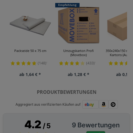
Empfehlung
Packseide 50 x 75 cm
Umzugskarton Profi
350x240x150 mm 
(Movebox)
Kartons (Außen
(148)
(433)
¹
¹
ab 1,64 € *
ab 1,28 € *
ab 0,53 
PRODUKTBEWERTUNGEN
Aggregiert aus verifizierten Käufen auf
4.2
9 Bewertungen
/ 5