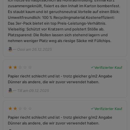
Ich nutze es hauptsächlich als Hohlraumfüllung. Einmal kurz
zusammengeknüllt, fixiert es den Inhalt im Karton bombenfest.
Es staubt kaum und ist geruchsneutral.​Vorteile auf einen Blick:​
Umweltfreundlich: 100 % Recyclingmaterial.​Kosteneffizient:
Das 3er-Pack bietet ein top Preis-Leistungs-Verhältnis.​
Vielseitig: Schützt vor Kratzern und polstert Stöße ab.​
Platzsparend: Die Rollen lassen sich stehend lagern und
nehmen weniger Platz weg als riesige Säcke mit Füllchips.
— Ossi am 26.12.2025
★
★
☆
☆
☆
Verifizierter Kauf
Papier riecht schlecht und ist - trotz gleicher g/m2 Angabe
Dünner als andere, die wir zuvor verwendet haben.
— Till am 09.12.2025
★
★
☆
☆
☆
Verifizierter Kauf
Papier riecht schlecht und ist - trotz gleicher g/m2 Angabe
Dünner als andere, die wir zuvor verwendet haben.