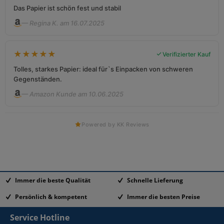
Das Papier ist schön fest und stabil
— Regina K. am 16.07.2025
★
★
★
★
★
Verifizierter Kauf
Tolles, starkes Papier: ideal für`s Einpacken von schweren
Gegenständen.
— Amazon Kunde am 10.06.2025
Powered by KK Reviews
Immer die beste Qualität
Schnelle Lieferung
Persönlich & kompetent
Immer die besten Preise
Service Hotline