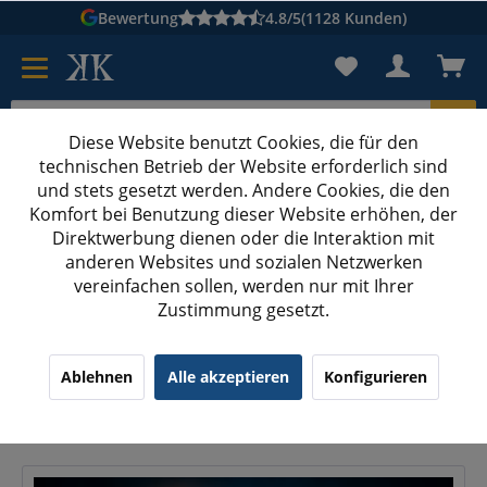
Bewertung
4.8/5
(1128 Kunden)
Diese Website benutzt Cookies, die für den
technischen Betrieb der Website erforderlich sind
Karton suchen
und stets gesetzt werden. Andere Cookies, die den
Komfort bei Benutzung dieser Website erhöhen, der
Kartons bedrucken
Kartons nach Maß
Direktwerbung dienen oder die Interaktion mit
anderen Websites und sozialen Netzwerken
Transportschaden: Warum Paketdienst und Versicherung oft 
vereinfachen sollen, werden nur mit Ihrer
Zustimmung gesetzt.
Transportschaden: Warum Paketdienst und
Versicherung oft nicht zahlen – und wie Sie
Ablehnen
Alle akzeptieren
Konfigurieren
sich absichern
19.06.26 22:11
0 Kommentare