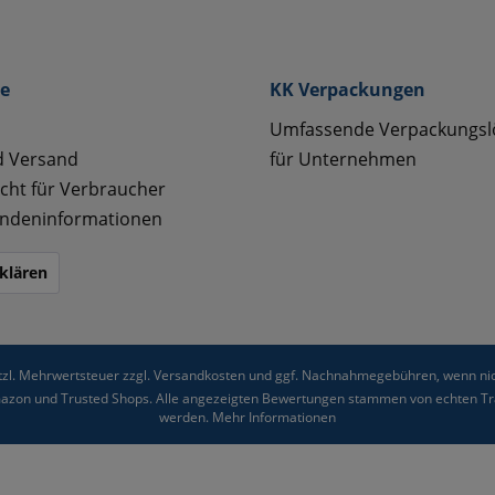
ce
KK Verpackungen
Umfassende Verpackungs
d Versand
für Unternehmen
cht für Verbraucher
ndeninformationen
klären
etzl. Mehrwertsteuer zzgl.
Versandkosten
und ggf. Nachnahmegebühren, wenn nic
Amazon und Trusted Shops. Alle angezeigten Bewertungen stammen von echten Tra
werden.
Mehr Informationen