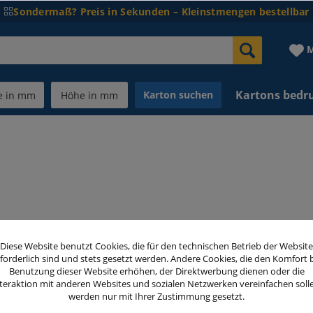
Sondermaß? Preis in Sekunden – Kleinstmengen bestellbar
M
Kartons bedr
Karton suchen
ker mit Qualitätsbewusstsein
Diese Website benutzt Cookies, die für den technischen Betrieb der Website
d ähnliche Anbieter für viele die erste Option. Den Weg zu
forderlich sind und stets gesetzt werden. Andere Cookies, die den Komfort 
Benutzung dieser Website erhöhen, der Direktwerbung dienen oder die
ür Ihren Umzug direkt nach Hause. Bestellen Sie stabile Umz
teraktion mit anderen Websites und sozialen Netzwerken vereinfachen soll
nfach bequem online.
werden nur mit Ihrer Zustimmung gesetzt.