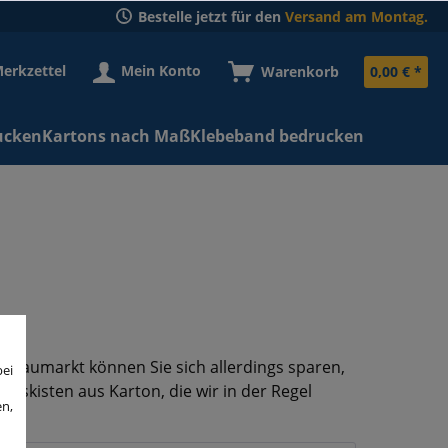
Bestelle jetzt für den
Versand am Montag.
erkzettel
Mein Konto
Warenkorb
0,00 € *
ucken
Kartons nach Maß
Klebeband bedrucken
m Baumarkt können Sie sich allerdings sparen,
bei
ugskisten aus Karton, die wir in der Regel
en,