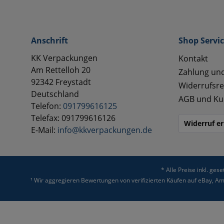
Anschrift
Shop Servi
KK Verpackungen
Kontakt
Am Rettelloh 20
Zahlung un
92342 Freystadt
Widerrufsre
Deutschland
AGB und Ku
Telefon:
091799616125
Telefax: 091799616126
Widerruf er
E-Mail:
info@kkverpackungen.de
* Alle Preise inkl. ges
¹ Wir aggregieren Bewertungen von verifizierten Käufen auf eBay, 