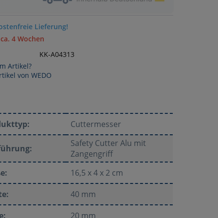
stenfreie Lieferung!
 ca. 4 Wochen
KK-A04313
m Artikel?
rtikel von WEDO
dukttyp:
Cuttermesser
Safety Cutter Alu mit
führung:
Zangengriff
e:
16,5 x 4 x 2 cm
te:
40 mm
e:
20 mm