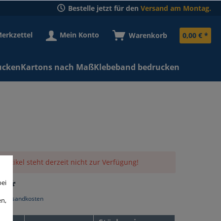
Bestelle jetzt für den
Versand am Montag.
erkzettel
Mein Konto
Warenkorb
0,00 € *
ucken
Kartons nach Maß
Klebeband bedrucken
 Artikel steht derzeit nicht zur Verfügung!
€ *
bei
l. Versandkosten
en,