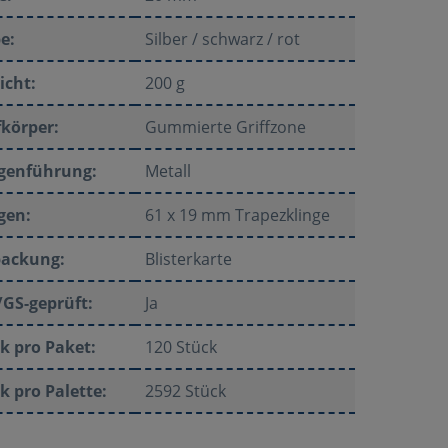
e:
Silber / schwarz / rot
icht:
200 g
fkörper:
Gummierte Griffzone
ngenführung:
Metall
gen:
61 x 19 mm Trapezklinge
packung:
Blisterkarte
GS-geprüft:
Ja
k pro Paket:
120 Stück
k pro Palette:
2592 Stück