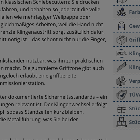
n klassischen Schiebecuttern: Sie drücken
ahren, und behalten so jederzeit die volle
Farb
rialien wie mehrlagiger Wellpappe oder
n gleichmäßiges Arbeiten, weil die Hand nicht
Gew
enzte Klingenaustritt sorgt zusätzlich dafür,
nitt nötig ist – das schont nicht nur die Finger,
Grif
Kli
inkshänder nutzbar, was ihn zur praktischen
Klin
n macht. Die gummierte Griffzone gibt auch
geloch erlaubt eine griffbereite
Ver
missionierstation.
TÜV/
tter dokumentierte Sicherheitsstandards – ein
ngen relevant ist. Der Klingenwechsel erfolgt
Stüc
f, sodass Standzeiten kurz bleiben.
ie Metallführung, was Sie bei der
Stüc