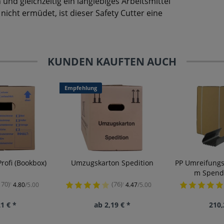
und gleichzeitig ein langlebiges Arbeitsmittel
icht ermüdet, ist dieser Safety Cutter eine
KUNDEN KAUFTEN AUCH
Empfehlung
rofi (Bookbox)
Umzugskarton Spedition
PP Umreifung
m Spende
170)
(76)
4.80
/5.00
4.47
/5.00
¹
¹
1 € *
ab 2,19 € *
210,