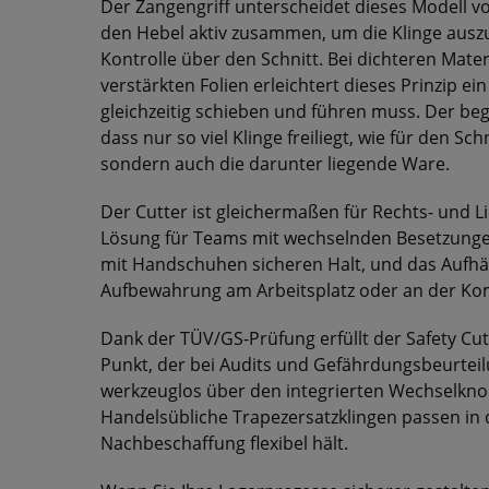
Der Zangengriff unterscheidet dieses Modell vo
den Hebel aktiv zusammen, um die Klinge auszuf
Kontrolle über den Schnitt. Bei dichteren Mate
verstärkten Folien erleichtert dieses Prinzip ei
gleichzeitig schieben und führen muss. Der begr
dass nur so viel Klinge freiliegt, wie für den Sch
sondern auch die darunter liegende Ware.
Der Cutter ist gleichermaßen für Rechts- und L
Lösung für Teams mit wechselnden Besetzunge
mit Handschuhen sicheren Halt, und das Aufhän
Aufbewahrung am Arbeitsplatz oder an der Kom
Dank der TÜV/GS-Prüfung erfüllt der Safety Cu
Punkt, der bei Audits und Gefährdungsbeurteilu
werkzeuglos über den integrierten Wechselknop
Handelsübliche Trapezersatzklingen passen in d
Nachbeschaffung flexibel hält.