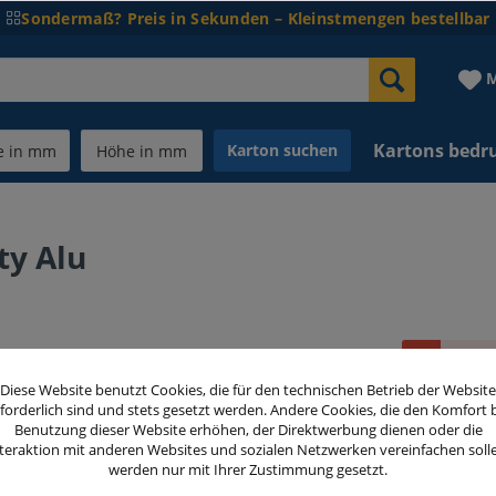
Sondermaß? Preis in Sekunden – Kleinstmengen bestellbar
M
Kartons bedr
Karton suchen
ty Alu
Dieser
Diese Website benutzt Cookies, die für den technischen Betrieb der Website
39,52 
forderlich sind und stets gesetzt werden. Andere Cookies, die den Komfort 
Benutzung dieser Website erhöhen, der Direktwerbung dienen oder die
inkl. MwSt.
zzg
teraktion mit anderen Websites und sozialen Netzwerken vereinfachen soll
werden nur mit Ihrer Zustimmung gesetzt.