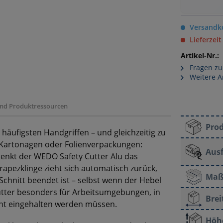
Versandko
Lieferzeit
Artikel-Nr.:
Fragen zu
Weitere A
 und Produktressourcen
Pro
häufigsten Handgriffen – und gleichzeitig zu
 Kartonagen oder Folienverpackungen:
Aus
senkt der WEDO Safety Cutter Alu das
rapezklinge zieht sich automatisch zurück,
Maß
chnitt beendet ist – selbst wenn der Hebel
Cutter besonders für Arbeitsumgebungen, in
Brei
nt eingehalten werden müssen.
Höh