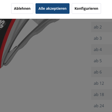
Menge
Ablehnen
Alle akzeptieren
Konfigurieren
bis
1
ab
2
ab
3
ab
4
ab
5
ab
6
ab
12
ab
18
ab
24