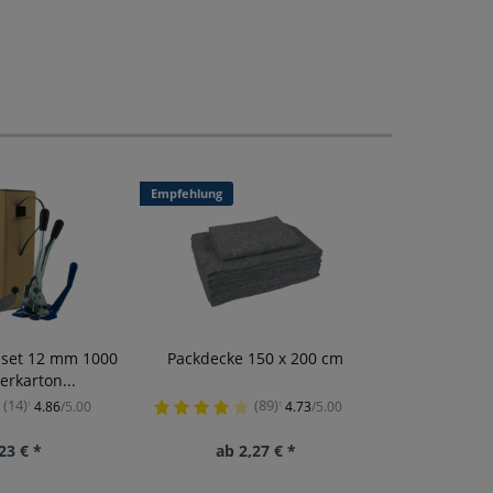
Empfehlung
sset 12 mm 1000
Packdecke 150 x 200 cm
rkarton...
(14)
(89)
4.86
/5.00
4.73
/5.00
¹
¹
23 € *
ab 2,27 € *