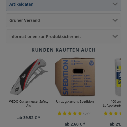
Artikeldaten
Grüner Versand
Informationen zur Produktsicherheit
WEDO Cuttermesser Safety
Umzugskartons Spedition
100 cm x 5
Alu
Luftpolsterfolie
(57)
¹
ab 39,52 € *
ab 2,60 € *
ab 21,24