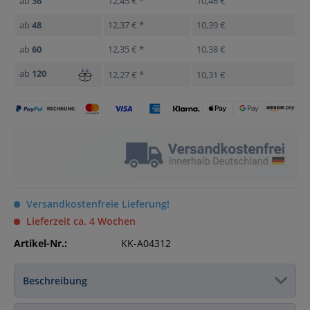
ab
36
12,45 € *
10,46 €
ab
48
12,37 € *
10,39 €
ab
60
12,35 € *
10,38 €
ab
120
12,27 € *
10,31 €
Versandkostenfreie Lieferung!
Lieferzeit ca. 4 Wochen
Artikel-Nr.:
KK-A04312
Beschreibung